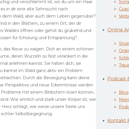
schig und verschlammt ist, wo du um ein Haar
Symp
es in dir eine alte Sehnsucht nach
Coac
auen dem Wald, aber auch dem Leben gegenüber?
Verb
d in den Blättern, zu einem Ort, der dir
Online A
des Waldes öffnen oder gehst du grübelnd und
hlossen für Erholung und Entspannung?
Sho
 sein, das Neue zu wagen. Dich an einem schönen
Onli
me, deren Wurzeln so fest verankert in die
Schl
mal anlehnen kannst. Sie halten dich, sie
Trau
 Du kannst im Wald ganz aktiv ein Problem
 betrachten. Durch die Bewegung kann deine
Podcast 
neue Perspektive und neue Erkenntnisse werden
lle Probleme mit einem Bildschirm lösen können,
Blog
sind. Wie sinnlich und stark unser Körper ist, wie
Mein
 Herz schlägt, wie weise unsere Seele uns
Podc
t echter Selbstbegegnung.
Kontakt 