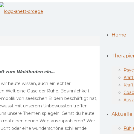
Home
Therapie
Psyc
lädt zum Waldbaden ein….
Kraf
e wir heute wissen, auch ein echter
Kraft
en Welt eine Oase der Ruhe, Besinnlichkeit,
Coac
Symbolik von seelischen Bildern beschäftigt hat,
Ausz
bewusst mit unserem Unbewussten treffen.
 uns unsere Themen spiegeln. Gehst du heute
Aktuelle
ach mal einen neuen Weg auszuprobieren? Wer
Flucht oder eine wunderschöne schillernde
Fühl