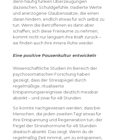
denn häufig funken Überzeugungen
dazwischen, Schuldgefühle, tradierte Werte
und anerzogene Glaubenssätze, die einen
daran hindern, endlich etwas für sich selbst zu
tun. Wenn die Betroffenen es dann aber
schaffen, sich diese Freiräume zu nehmen,
kommt nicht nur langsam ihre Kraft zurück –
sie finden auch ihre innere Ruhe wieder.
Eine positive Pausenkultur entwickeln
Wissenschaftliche Studien im Bereich der
psychosomatischen Forschung haben
gezeigt, dass der Stresspegel durch
regelmäßige, ritualisierte
Entspannungsereignisse deutlich messbar
absinkt – und zwar für 48 Stunden.
So konnte nachgewiesen werden, dass bei
Menschen, die jeden zweiten Tag! etwas für
ihre Entspannung und Regeneration tun, der
Pegel der Stresshormone für 48 Stunden
drastisch absinkt. Das zeigt: Wenn du dir
regelmäßig Zeit nimmst, um zu entspannen,