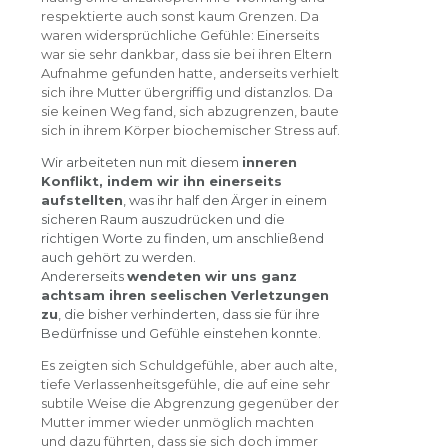
respektierte auch sonst kaum Grenzen. Da
waren widersprüchliche Gefühle: Einerseits
war sie sehr dankbar, dass sie bei ihren Eltern
Aufnahme gefunden hatte, anderseits verhielt
sich ihre Mutter übergriffig und distanzlos. Da
sie keinen Weg fand, sich abzugrenzen, baute
sich in ihrem Körper biochemischer Stress auf.
Wir arbeiteten nun mit diesem
inneren
Konflikt, indem wir ihn einerseits
aufstellten
, was ihr half den Ärger in einem
sicheren Raum auszudrücken und die
richtigen Worte zu finden, um anschließend
auch gehört zu werden.
Andererseits
wendeten wir uns ganz
achtsam ihren seelischen Verletzungen
zu
, die bisher verhinderten, dass sie für ihre
Bedürfnisse und Gefühle einstehen konnte.
Es zeigten sich Schuldgefühle, aber auch alte,
tiefe Verlassenheitsgefühle, die auf eine sehr
subtile Weise die Abgrenzung gegenüber der
Mutter immer wieder unmöglich machten
und dazu führten, dass sie sich doch immer