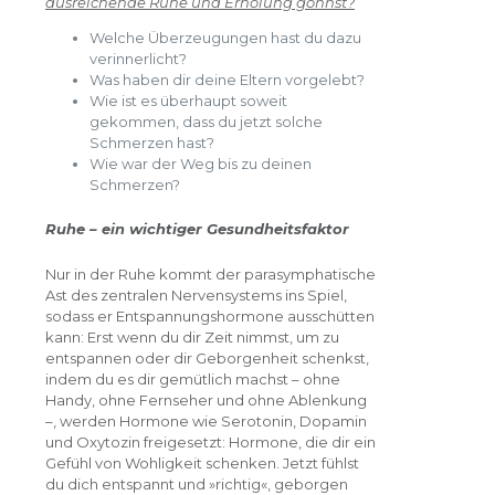
ausreichende Ruhe und Erholung gönnst?
Welche Überzeugungen hast du dazu
verinnerlicht?
Was haben dir deine Eltern vorgelebt?
Wie ist es überhaupt soweit
gekommen, dass du jetzt solche
Schmerzen hast?
Wie war der Weg bis zu deinen
Schmerzen?
Ruhe – ein wichtiger Gesundheitsfaktor
Nur in der Ruhe kommt der parasymphatische
Ast des zentralen Nervensystems ins Spiel,
sodass er Entspannungshormone ausschütten
kann: Erst wenn du dir Zeit nimmst, um zu
entspannen oder dir Geborgenheit schenkst,
indem du es dir gemütlich machst – ohne
Handy, ohne Fernseher und ohne Ablenkung
–, werden Hormone wie Serotonin, Dopamin
und Oxytozin freigesetzt: Hormone, die dir ein
Gefühl von Wohligkeit schenken. Jetzt fühlst
du dich entspannt und »richtig«, geborgen