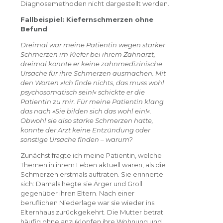
Diagnosemethoden nicht dargestellt werden.
Fallbeispiel: Kiefernschmerzen ohne
Befund
Dreimal war meine Patientin wegen starker
Schmerzen im Kiefer bei ihrem Zahnarzt,
dreimal konnte er keine zahnmedizinische
Ursache für ihre Schmerzen ausmachen. Mit
den Worten »Ich finde nichts, das muss wohl
psychosomatisch sein!« schickte er die
Patientin zu mir. Für meine Patientin klang
das nach »Sie bilden sich das wohl ein!«.
Obwohl sie also starke Schmerzen hatte,
konnte der Arzt keine Entzündung oder
sonstige Ursache finden – warum?
Zunächst fragte ich meine Patientin, welche
Themen in ihrem Leben aktuell waren, als die
Schmerzen erstmals auftraten. Sie erinnerte
sich: Damals hegte sie Ärger und Groll
gegenüber ihren Eltern. Nach einer
beruflichen Niederlage war sie wieder ins
Elternhaus zurückgekehrt. Die Mutter betrat
häufig ohne anzuklopfen ihre Wohnung und