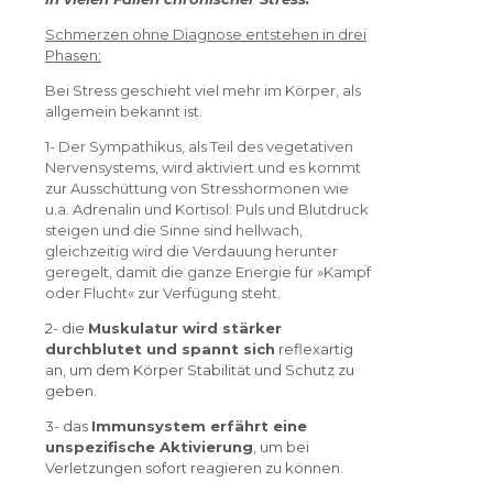
Schmerzen ohne Diagnose entstehen in drei
Phasen:
Bei Stress geschieht viel mehr im Körper, als
allgemein bekannt ist.
1- Der Sympathikus, als Teil des vegetativen
Nervensystems, wird aktiviert und es kommt
zur Ausschüttung von Stresshormonen wie
u.a. Adrenalin und Kortisol: Puls und Blutdruck
steigen und die Sinne sind hellwach,
gleichzeitig wird die Verdauung herunter
geregelt, damit die ganze Energie für »Kampf
oder Flucht« zur Verfügung steht.
2- die
Muskulatur wird stärker
durchblutet und spannt sich
reflexartig
an, um dem Körper Stabilität und Schutz zu
geben.
3- das
Immunsystem erfährt eine
unspezifische Aktivierung
, um bei
Verletzungen sofort reagieren zu können.